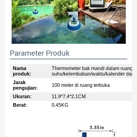
Parameter Produk
Nama
Thermometer bak mandi dalam ruangan 
produk:
suhu/kelembaban/waktu/kalender dan i
Jarak
100 meter di ruang terbuka
pengujian:
Ukuran:
11.9*7.4*2.1CM
Berat:
0.45KG