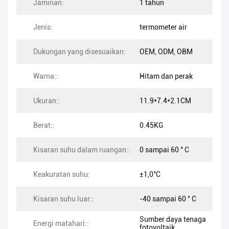
Jaminan:
1 tahun
Jenis:
termometer air
Dukungan yang disesuaikan:
OEM, ODM, OBM
Warna::
Hitam dan perak
Ukuran::
11.9*7.4*2.1CM
Berat::
0.45KG
Kisaran suhu dalam ruangan::
0 sampai 60 ° C
Keakuratan suhu:
±1,0°C
Kisaran suhu luar::
-40 sampai 60 ° C
Sumber daya tenaga
Energi matahari::
fotovoltaik