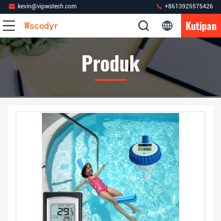
kevin@vipwstech.com
+8613925575426
Kutipan
Produk