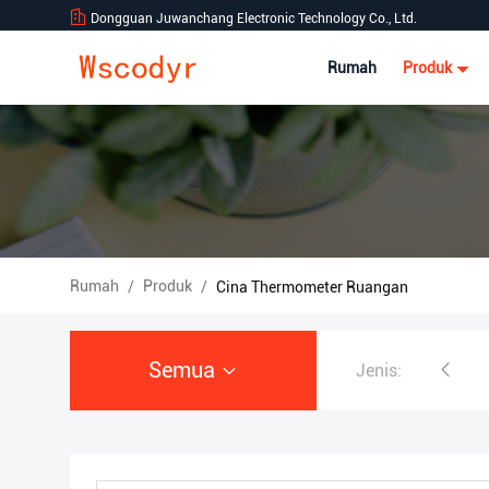
Dongguan Juwanchang Electronic Technology Co., Ltd.
Rumah
Produk
Rumah
Produk
/
/
Cina Thermometer Ruangan
Semua
Jenis:
Stasiun Cuaca Wireless