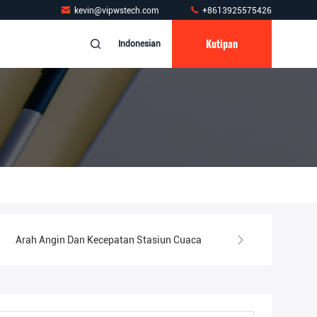
kevin@vipwstech.com
+8613925575426
Kutipan
Indonesian
Arah Angin Dan Kecepatan Stasiun Cuaca
Thermometer Kolam