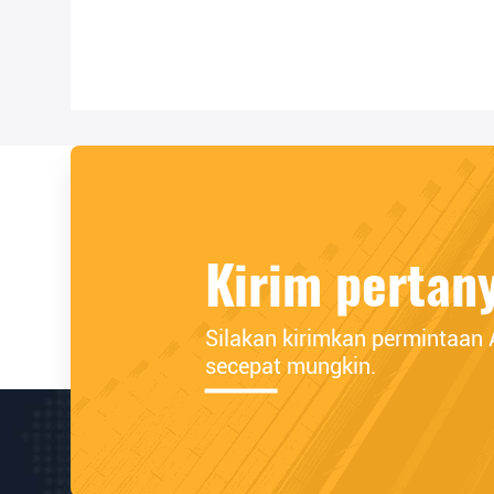
Kirim pertan
Silakan kirimkan permintaan
secepat mungkin.