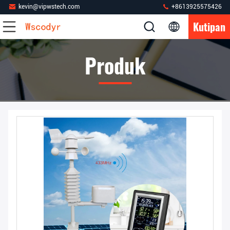
kevin@vipwstech.com
+8613925575426
Kutipan
Produk