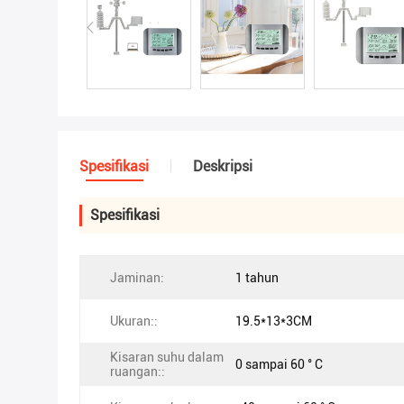
Spesifikasi
Deskripsi
Spesifikasi
Jaminan:
1 tahun
Ukuran::
19.5*13*3CM
Kisaran suhu dalam
0 sampai 60 ° C
ruangan::