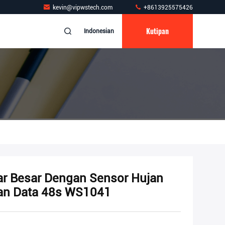
kevin@vipwstech.com
+8613925575426
Kutipan
Indonesian
yar Besar Dengan Sensor Hujan
an Data 48s WS1041