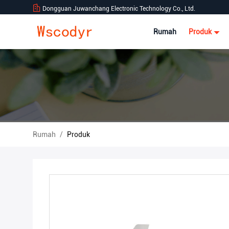
Dongguan Juwanchang Electronic Technology Co., Ltd.
Rumah
Produk
Rumah
/
Produk