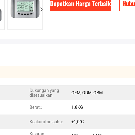
Dapatkan Harga Terbaik
Hubu
Dukungan yang
OEM, ODM, OBM
disesuaikan:
Berat::
1.8KG
Keakuratan suhu:
±1,0°C
Kisaran