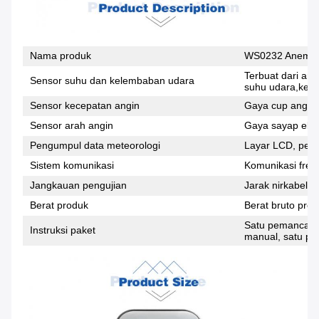
Nama produk
WS0232 Anemomet
Terbuat dari ant
Sensor suhu dan kelembaban udara
suhu udara,kel
Sensor kecepatan angin
Gaya cup angin,
Sensor arah angin
Gaya sayap ekor
Pengumpul data meteorologi
Layar LCD, peny
Sistem komunikasi
Komunikasi frek
Jangkauan pengujian
Jarak nirkabel t
Berat produk
Berat bruto prod
Satu pemancar l
Instruksi paket
manual, satu pa