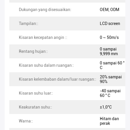
Dukungan yang disesuaikan:
OEM, ODM
Tampilan::
LCD screen
Kisaran kecepatan angin ::
0 ~ 50m/s
0 sampai
Rentang hujan::
9,999 mm
0 sampai 60 °
Kisaran suhu dalam ruangan::
C
20% sampai
Kisaran kelembaban dalam/luar ruangan::
90%
-40 sampai
Kisaran suhu luar::
60 ° C
Keakuratan suhu::
±1,0°C
Hitam dan
Warna::
perak