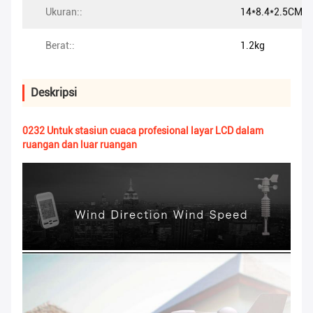
Ukuran::
14*8.4*2.5CM
Berat::
1.2kg
Deskripsi
0232 Untuk stasiun cuaca profesional layar LCD dalam
ruangan dan luar ruangan