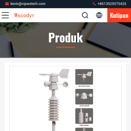
kevin@vipwstech.com
+8613925575426
Kutipan
Produk