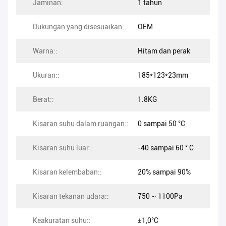
Jaminan:
1 tahun
Dukungan yang disesuaikan:
OEM
Warna::
Hitam dan perak
Ukuran::
185*123*23mm
Berat::
1.8KG
Kisaran suhu dalam ruangan::
0 sampai 50 °C
Kisaran suhu luar::
-40 sampai 60 ° C
Kisaran kelembaban::
20% sampai 90%
Kisaran tekanan udara::
750 ~ 1100Pa
Keakuratan suhu::
±1,0°C