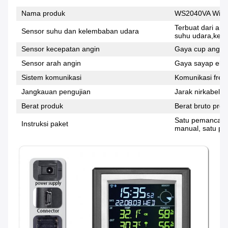
Nama produk
WS2040VA Wirel
Terbuat dari ant
Sensor suhu dan kelembaban udara
suhu udara,kel
Sensor kecepatan angin
Gaya cup angin,
Sensor arah angin
Gaya sayap ekor
Sistem komunikasi
Komunikasi frek
Jangkauan pengujian
Jarak nirkabel t
Berat produk
Berat bruto prod
Satu pemancar l
Instruksi paket
manual, satu pa