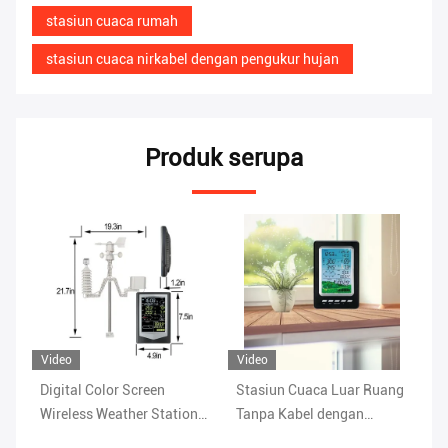
stasiun cuaca rumah
stasiun cuaca nirkabel dengan pengukur hujan
Produk serupa
Video
Vi
Stasiun Cuaca Luar Ruang
Jangkauan Hujan 0
Wi
n
Tanpa Kabel dengan
sampai 9 Stasiun Cuaca
Ru
Pengukur Hujan
Luar Ruangan Wireless
Ke