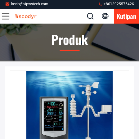
kevin@vipwstech.com
+8613925575426
Kutipan
Produk