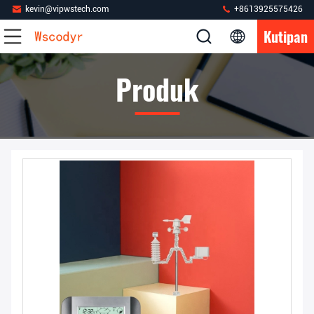
kevin@vipwstech.com
+8613925575426
Kutipan
Produk