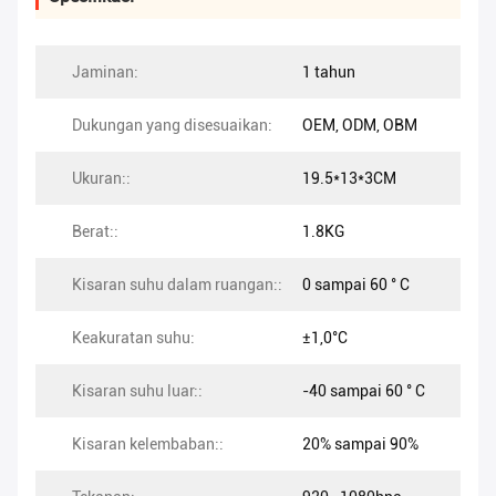
Jaminan:
1 tahun
Dukungan yang disesuaikan:
OEM, ODM, OBM
Ukuran::
19.5*13*3CM
Berat::
1.8KG
Kisaran suhu dalam ruangan::
0 sampai 60 ° C
Keakuratan suhu:
±1,0°C
Kisaran suhu luar::
-40 sampai 60 ° C
Kisaran kelembaban::
20% sampai 90%