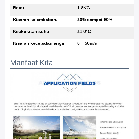
Berat:
1.8KG
Kisaran kelembaban:
20% sampai 90%
Keakuratan suhu
±1,0°C
Kisaran kecepatan angin
0 ~ 50m/s
Manfaat Kita