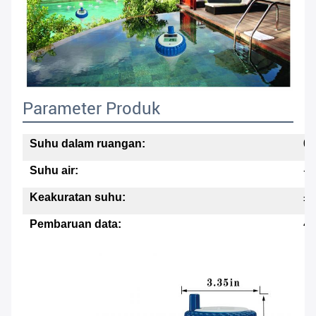
Parameter Produk
Suhu dalam ruangan:
0 
Suhu air:
-4
Keakuratan suhu:
±1
Pembaruan data:
48