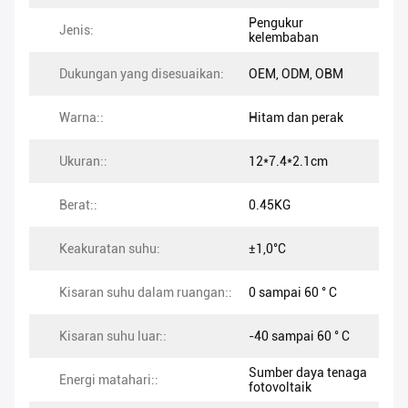
Pengukur
Jenis:
kelembaban
Dukungan yang disesuaikan:
OEM, ODM, OBM
Warna::
Hitam dan perak
Ukuran::
12*7.4*2.1cm
Berat::
0.45KG
Keakuratan suhu:
±1,0°C
Kisaran suhu dalam ruangan::
0 sampai 60 ° C
Kisaran suhu luar::
-40 sampai 60 ° C
Sumber daya tenaga
Energi matahari::
fotovoltaik