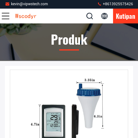
kevin@vipwstech.com
+8613925575426
Kutipan
Produk