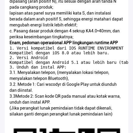
dipasang (arah positif N), itu sesuai dengan arah tanda N
pada cangkang produk;
lapisan atas panel surya memiliki kata S, dan instalasi
berada dalam arah positif S, sehingga energi matahari dapat
mengubah energi listrik lebih efektif;
c. Pasang dasar produk dengan 4 sekrup KA4.0*40mm, dan
periksa keseimbangan tingkatnya;
Enam, pedoman operasional APP lingkungan runtime APP
1. Versi kompatibel dari IOS RUNTIME ENVIRONMENT

Kompatibel dengan iOS 8.0 atau lebih baru.

2. Versi Android

Kompatibel dengan Android 5.1 atau lebih baru (table
3. Unduh dan instal APP:
3.1. Menyalakan telepon, (menyalakan lokasi telepon,
menyalakan telepon Bluetooth),
3.2. Metode 1: Cari wscodyr di Google Play untuk diunduh
dan diinstal.
3.3Metode 2: Scan kode QR pada manual atau kotak warna,
unduh dan instal APP.
(Jika perangkat lunak pemindaian tidak dapat dikenali,
silakan ganti dengan perangkat lunak pemindaian lain)