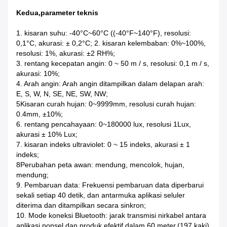
Kedua,parameter teknis
1. kisaran suhu: -40°C~60°C ((-40°F~140°F), resolusi:
0,1°C, akurasi: ± 0,2°C; 2. kisaran kelembaban: 0%~100%,
resolusi: 1%, akurasi: ±2 RH%;
3. rentang kecepatan angin: 0 ~ 50 m / s, resolusi: 0,1 m / s,
akurasi: 10%;
4. Arah angin: Arah angin ditampilkan dalam delapan arah:
E, S, W, N, SE, NE, SW, NW;
5Kisaran curah hujan: 0~9999mm, resolusi curah hujan:
0.4mm, ±10%;
6. rentang pencahayaan: 0~180000 lux, resolusi 1Lux,
akurasi ± 10% Lux;
7. kisaran indeks ultraviolet: 0 ~ 15 indeks, akurasi ± 1
indeks;
8Perubahan peta awan: mendung, mencolok, hujan,
mendung;
9. Pembaruan data: Frekuensi pembaruan data diperbarui
sekali setiap 40 detik, dan antarmuka aplikasi seluler
diterima dan ditampilkan secara sinkron;
10. Mode koneksi Bluetooth: jarak transmisi nirkabel antara
aplikasi ponsel dan produk efektif dalam 60 meter,(197 kaki)