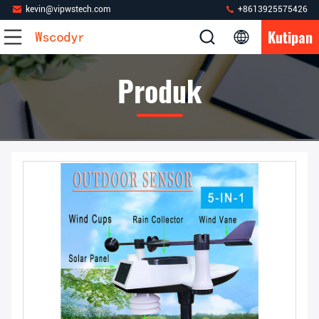
kevin@vipwstech.com
+8613925575426
Kutipan
Produk