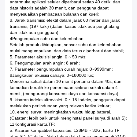
antarmuka aplikasi seluler diperbarui setiap 40 detik, dan
data historis adalah 30 menit, dan pengguna dapat
menyesuaikan pembacaan bulanan dan kueri;
d. Jarak transmisi: efektif dalam jarak 60 meter dari jarak
transmisi, (197 kaki) (dalam kasus tidak ada penghalang
dan tidak ada gangguan)
4Pengumpulan suhu dan kelembaban:
Setelah produk dihidupkan, sensor suhu dan kelembaban
mulai mengumpulkan, dan data terus diperbarui dan stabil;
5. Parameter akuisisi angin: 0 ~ 50 m/s;
6. Pengumpulan arah angin: 8 arah;
7. Parameter pengumpulan curah hujan: 0~9999mm;
8Jangkauan akuisisi cahaya: 0~180000 lux;
Menerima sekali dalam 10 menit pertama dalam 40s, dan
kemudian beralih ke penerimaan sinkron sekali dalam 4
menit, (mengurangi konsumsi daya dan konsumsi daya)
9. kisaran indeks ultraviolet: 0 ~ 15 Indeks, pengguna dapat
melakukan perlindungan yang relevan ketika keluar;
10. energi surya: meningkatkan waktu hidup baterai,
(Catatan: lebih baik untuk menginstal panel surya di arah S);
11Konfigurasi kartu.TF:
a. Kisaran kompatibel kapasitas: 128MB ~ 32G, kartu TF
atau SD; (Catatan: Satu tahun data hanya menempati 2MB).