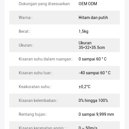
Dukungan yang disesuaikan:
OEM ODM
Warna::
Hitam dan putih
Berat::
1,5kg
Ukuran
Ukuran::
35*32*35.5cm
Kisaran suhu dalam ruangan::
0 sampai 60 ° C
Kisaran suhu luar::
-40 sampai 60 ° C
Keakuratan suhu::
±0,2°C
Kisaran kelembaban::
0% hingga 100%
Rentang hujan::
0 sampai 9,999 mm
Kisaran kecepatan angin ::
0 ~ 50m/s