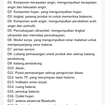
D1: Komponen kecepatan angin, mengumpulkan kecepatan
angin dan kekuatan angin;
D2: Komponen hujan, yang mengumpulkan hujan;
D3: tingkat, pasang produk ini untuk memeriksa balancer;
D4: Komponen arah angin, mengumpulkan perubahan arah
angin dan azimuth;
D5: Pencahayaan ultraviolet, mengumpulkan tingkat
ultraviolet dan intensitas pencahayaan;
D6: Modul surya, yang mengumpulkan sinar matahari untuk
memperpanjang umur baterai;
D7: perisai sensor;
D8: Lubang pemasangan untuk produk dan sekrup batang
pendukung;
D9: batang pendukung;
D10: dasar;
D11: Posisi pemasangan sekrup penguncian dasar;
D12: kartu TF, yang menyimpan data historis;
D13: Indikator emisi sinyal;
D14: ruang baterai;
D15: penutup baterai;
D16: Outlet hujan;
D17: antena eksternal Bluetooth;