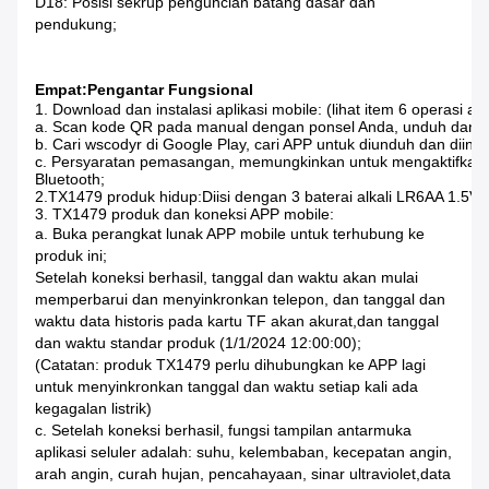
D18: Posisi sekrup penguncian batang dasar dan
pendukung;
Empat:Pengantar Fungsional
1. Download dan instalasi aplikasi mobile: (lihat item 6 operasi apli
a. Scan kode QR pada manual dengan ponsel Anda, unduh dan ins
b. Cari wscodyr di Google Play, cari APP untuk diunduh dan diinstal
c. Persyaratan pemasangan, memungkinkan untuk mengaktifkan po
Bluetooth;

2.TX1479 produk hidup:
Diisi dengan 3 baterai alkali LR6AA 1.5V,
3. TX1479 produk dan koneksi APP mobile:
a. Buka perangkat lunak APP mobile untuk terhubung ke
produk ini;
Setelah koneksi berhasil, tanggal dan waktu akan mulai
memperbarui dan menyinkronkan telepon, dan tanggal dan
waktu data historis pada kartu TF akan akurat,dan tanggal
dan waktu standar produk (1/1/2024 12:00:00);
(Catatan: produk TX1479 perlu dihubungkan ke APP lagi
untuk menyinkronkan tanggal dan waktu setiap kali ada
kegagalan listrik)
c. Setelah koneksi berhasil, fungsi tampilan antarmuka
aplikasi seluler adalah: suhu, kelembaban, kecepatan angin,
arah angin, curah hujan, pencahayaan, sinar ultraviolet,data