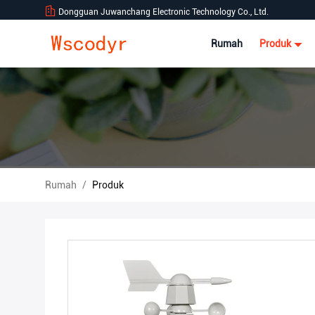
Dongguan Juwanchang Electronic Technology Co., Ltd.
Rumah
Produk
Rumah
/
Produk