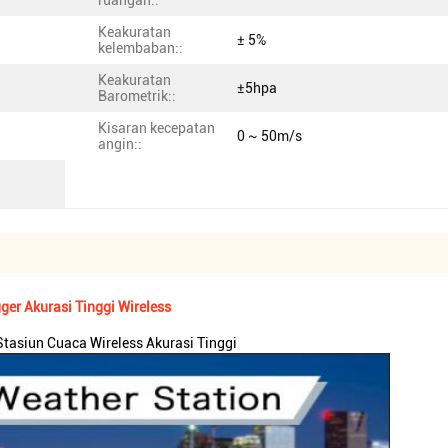
ruangan::
Keakuratan
± 5%
kelembaban::
Keakuratan
±5hpa
Barometrik::
Kisaran kecepatan
0 ~ 50m/s
angin::
er Akurasi Tinggi Wireless
tasiun Cuaca Wireless Akurasi Tinggi