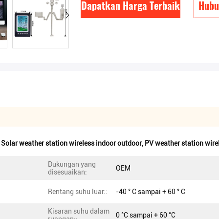
Dapatkan Harga Terbaik
Hubu
,
Solar weather station wireless indoor outdoor
,
PV weather station wire
Dukungan yang
OEM
disesuaikan:
Rentang suhu luar::
-40 ° C sampai + 60 ° C
Kisaran suhu dalam
0 °C sampai + 60 °C