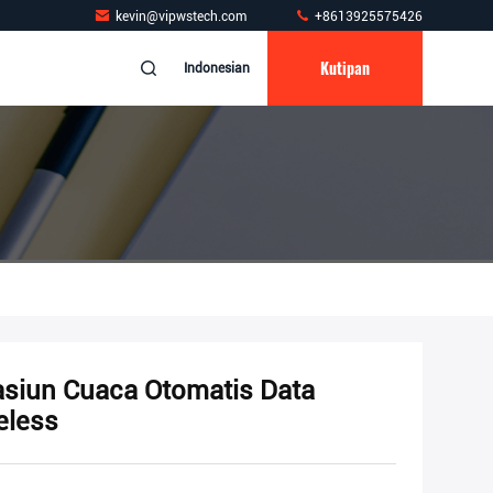
kevin@vipwstech.com
+8613925575426
Kutipan
Indonesian
asiun Cuaca Otomatis Data
eless