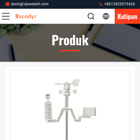
kevin@vipwstech.com
+8613925575426
Kutipan
Produk