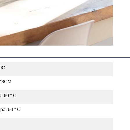
0C
3*3CM
i 60 ° C
pai 60 ° C