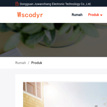
Dongguan Juwanchang Electronic Technology Co., Ltd.
Rumah
Produk
Rumah
/
Produk