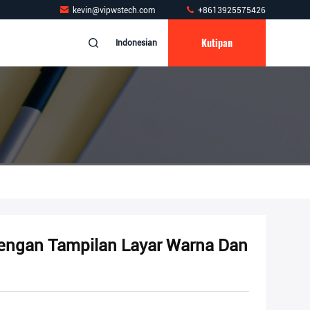
kevin@vipwstech.com
+8613925575426
Kutipan
Indonesian
Dengan Tampilan Layar Warna Dan