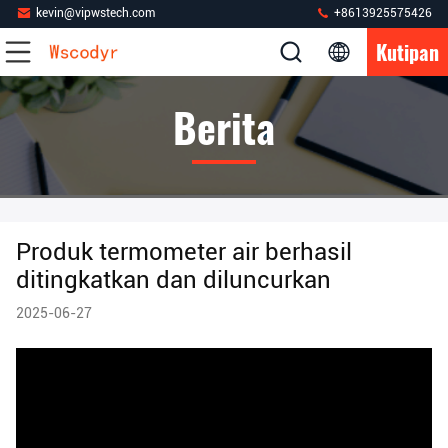
kevin@vipwstech.com
+8613925575426
Kutipan
Berita
Produk termometer air berhasil
ditingkatkan dan diluncurkan
2025-06-27